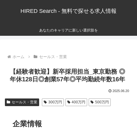
HIRED Search - 無料で探せる求人情報
あなたのキャリアに新しい選択肢を
ホーム
セールス・営業
【経験者歓迎】新卒採用担当_東京勤務 ◎
年休128日◎創業57年◎平均勤続年数16年
2025.06.20
セールス・営業
300万円
400万円
500万円
企業情報