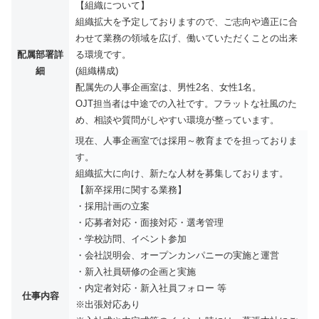
【組織について】
組織拡大を予定しておりますので、ご志向や適正に合
わせて業務の領域を広げ、働いていただくことの出来
配属部署詳
る環境です。
細
(組織構成)
配属先の人事企画室は、男性2名、女性1名。
OJT担当者は中途での入社です。フラットな社風のた
め、相談や質問がしやすい環境が整っています。
現在、人事企画室では採用～教育までを担っておりま
す。
組織拡大に向け、新たな人材を募集しております。
【新卒採用に関する業務】
・採用計画の立案
・応募者対応・面接対応・選考管理
・学校訪問、イベント参加
・会社説明会、オープンカンパニーの実施と運営
・新入社員研修の企画と実施
・内定者対応・新入社員フォロー 等
仕事内容
※出張対応あり