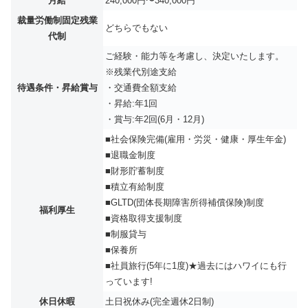
月給
240,000円〜340,000円
裁量労働制固定残業
どちらでもない
代制
ご経験・能力等を考慮し、決定いたします。
※残業代別途支給
待遇条件・昇給賞与
・交通費全額支給
・昇給:年1回
・賞与:年2回(6月・12月)
■社会保険完備(雇用・労災・健康・厚生年金)
■退職金制度
■財形貯蓄制度
■積立有給制度
■GLTD(団体長期障害所得補償保険)制度
福利厚生
■資格取得支援制度
■制服貸与
■保養所
■社員旅行(5年に1度)★過去にはハワイにも行
っています!
休日休暇
土日祝休み(完全週休2日制)