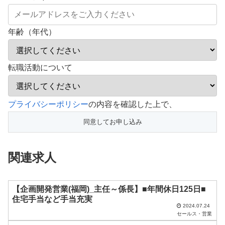
年齢（年代）
転職活動について
こ
プライバシーポリシー
の内容を確認した上で、
の
フ
ィ
関連求人
ー
ル
ド
【企画開発営業(福岡)_主任～係長】■年間休日125日■
住宅手当など手当充実
は
2024.07.24
セールス・営業
空