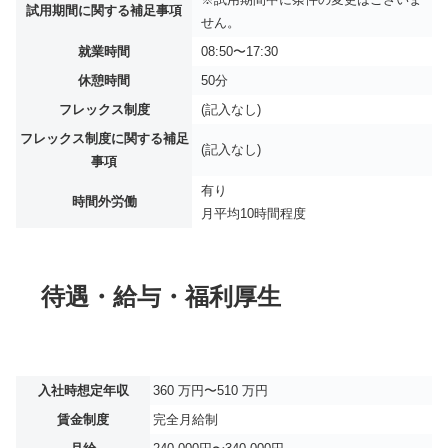
試用期間に関する補足事項
せん。
就業時間
08:50〜17:30
休憩時間
50分
フレックス制度
(記入なし)
フレックス制度に関する補足
(記入なし)
事項
有り
時間外労働
月平均
10時間程度
待遇・給与・福利厚生
入社時想定年収
360 万円〜510 万円
賃金制度
完全月給制