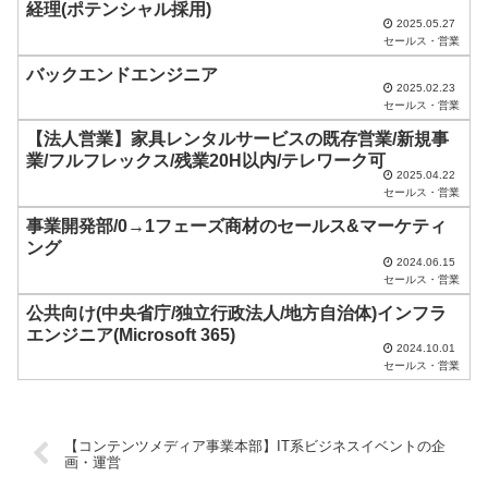
経理(ポテンシャル採用)
の
2025.05.27
ま
セールス・営業
ま
バックエンドエンジニア
2025.02.23
に
セールス・営業
し
【法人営業】家具レンタルサービスの既存営業/新規事
業/フルフレックス/残業20H以内/テレワーク可
て
2025.04.22
く
セールス・営業
だ
事業開発部/0→1フェーズ商材のセールス&マーケティ
ング
さ
2024.06.15
セールス・営業
い
公共向け(中央省庁/独立行政法人/地方自治体)インフラ
。
エンジニア(Microsoft 365)
2024.10.01
セールス・営業
【コンテンツメディア事業本部】IT系ビジネスイベントの企
画・運営