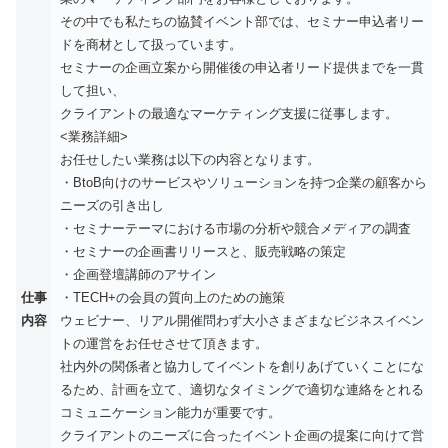
その中でも私たちの協賛イベント部では、セミナー申込者リー
ドを商材として扱っています。
セミナーの企画立案から開催後の申込者リード提供までを一貫
して担い、
クライアントの最適なマーケティング支援に従事します。
<業務詳細>
お任せしたい業務は以下の内容となります。
・BtoB向けのサービスやソリューションを持つ企業の顧客から
ニーズの引き出し
・セミナーテーマにおける市場の分析や競合メディアの調査
・セミナーの企画書リリースと、販売戦略の策定
・企画登壇講師のアサイン
仕事
・TECH+の会員の質向上のための施策
内容
ウェビナー、リアル開催問わず大小さまざまなビジネスイベン
トの運営をお任せさせて頂きます。
社内外の関係者と協力してイベントを創りあげていくことにな
るため、計画を立て、適切なタイミングで適切な連絡をとれる
コミュニケーション能力が重要です。
クライアントのニーズに合ったイベント企画の提案に向けて営