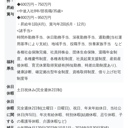
件・
◆600万円～750万円
昇給
<中途入社8年/部長職/35歳>
賞与
◆800万円～950万円
・昇給年1回(4月)、賞与年2回(6月・12月)
<諸手当>
時間外勤務手当、休日勤務手当、深夜勤務手当、通勤費(当社運
用基準により支給)、地域手当、役職手当、扶養家族手当 など
各種社会保険完備、社員持株会、団体生命保険、退職年金制
度、各種慶弔制度、各種表彰制度、社員起業支援制度、産前産
福利
後休暇、育児休業取得実績有(時短勤務、時差出勤制度あり)、
厚生
健康診断、確定拠出型年金制度、資格取得制度、借り上げ社宅
制度等
休日
土日祝休み(完全週休2日制)
休暇
休日
休暇
完全週休2日制(土曜日・日曜日)、祝日、年末年始休日、当社公
に関
休日(年5日)、年次有給休暇、特別休暇(結婚休暇、忌引休暇、子
する
の看護等休暇、介護休暇など)
補足
※年間休日129日(2023年10月1日～2024年9月30日実績)