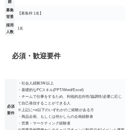
囲
募集
【募集枠:1名】
背景
採用
1名
人数
必須・歓迎要件
・社会人経験3年以上
・基礎的なPCスキル(PPT/Word/Excel)
・チームで仕事をするため、利他的志向性/協調性/必要に応じ
て自己発信することができる人
必須
※上記に+α以下のいずれかのご経験がある方
要件
・商品企画、もしくは何かしらの企画経験者
・営業・マーケティング経験者
※営業等他職種からのキャリアチェンジ歓迎です!イベント運営