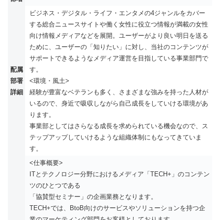
ビジネス・デジタル・ライフ・エンタメの4ジャンルをカバー
する総合ニュースサイトや働く女性に役立つ情報が満載の女性
向け情報メディアなどを展開。ユーザーがより良い明日を送る
ために、ユーザーの「知りたい」に対し、当社のコンテンツが
サポートできるようなメディア運営を目指している事業部門で
配属
す。
部署
<環境・風土>
詳細
経験が豊富なベテランも多く、さまざまな強みを持った人材が
いるので、身近で吸収しながら自己成長をしていける環境があ
ります。
事業部としてはさらなる成長を求められている機会なので、ス
テップアップしていけるような組織体制にもなってきていま
す。
<仕事概要>
ITとテクノロジー分野におけるメディア「TECH+」のコンテン
ツのひとつである
「協賛型セミナー」の企画業務となります。
TECH+では、BtoB向けのサービスやソリューションを持つ企
業のマーケティング部門をお客様としております。