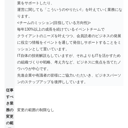
業をサポートしたり、
運営に関しても「こういうのやりたい!」を叶えていく業務にな
ります。
<チームのミッション(目指している方向性)>
毎年130%以上の成長を続けているイベントチームで
クライアントのニーズを叶えつつ、会員読者のビジネスの発展
に役立つ情報をイベントを通して発信しサポートすることをミ
ッションとして置いています。
IT自体の技術解説もしていますが、それよりもITを活かすため
の組織づくりや戦略、考え方など、ビジネスに焦点を当てたノ
ウハウが中心です。
先進企業や有識者の皆様にご協力いただいき、ビジネスパーソ
ンのステップアップを後押ししています。
従事
すべ
き業
務の
変更の範囲の制限なし
変更
の範