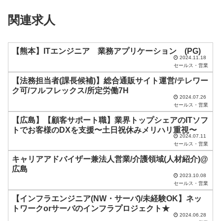
ィ
関連求人
ー
ル
ド
【熊本】ITエンジニア 業務アプリケーション (PG)
2024.11.18
は
セールス・営業
空
【法務担当者(課長候補)】総合通販サイト運営/テレワー
ク可/フルフレックス/所定労働7H
の
2024.07.26
ま
セールス・営業
ま
【広島】【顧客サポート職】業界トップシェアのITソフ
トでお客様のDXを支援〜土日祝休みメリハリ重視〜
に
2024.07.11
セールス・営業
し
キャリアアドバイザー兼法人営業/介護領域(人材紹介)@
て
広島
く
2023.10.08
セールス・営業
だ
【インフラエンジニア(NW・サーバ)/未経験OK】ネッ
さ
トワークorサーバのインフラプロジェクト★
い
2024.06.28