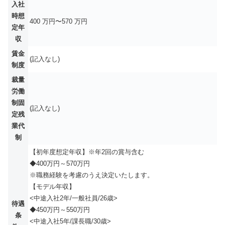
入社
時想
400 万円〜570 万円
定年
収
賃金
(記入なし)
制度
裁量
労働
制固
(記入なし)
定残
業代
制
【初年度想定年収】※年2回の賞与含む
◆400万円～570万円
※職務経験を考慮のうえ決定いたします。
【モデル年収】
<中途入社2年/一般社員/26歳>
待遇
◆450万円～550万円
条
<中途入社5年/課長職/30歳>