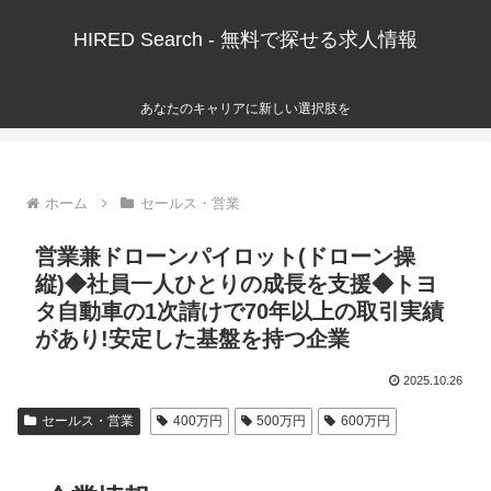
HIRED Search - 無料で探せる求人情報
あなたのキャリアに新しい選択肢を
ホーム
セールス・営業
営業兼ドローンパイロット(ドローン操
縦)◆社員一人ひとりの成長を支援◆トヨ
タ自動車の1次請けで70年以上の取引実績
があり!安定した基盤を持つ企業
2025.10.26
セールス・営業
400万円
500万円
600万円