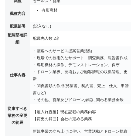
職種
セールス・営業
有形商材
職種内容
配属部署
(記入なし)
配属部署詳
配属先人数:2名
細
・顧客へのサービス提案営業活動
・現場での技術的なサポート、調査業務、報告書作成
・専用機材の操作、デモンストレーション、保守
・ドローン業界、技術および顧客情報の収集管理、更
仕事内容
新
・関係書類の作成(見積書、契約書、売上、仕入、申請
書など)
・その他、営業及びドローン操縦に関わる業務全般
従事すべき
【雇入れ直後】現在記載の業務内容
業務の変更
【変更の範囲】会社の定める業務
の範囲
新規事業の立ち上げに伴い、営業活動とドローン操縦