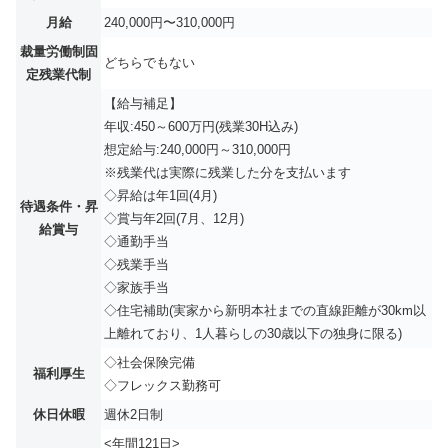
月給
240,000円〜310,000円
裁量労働制固
どちらでもない
定残業代制
【給与補足】
年収:450～600万円(残業30H込み)
想定給与:240,000円～310,000円
※残業代は実際に残業した分を支払います
◇昇給は年1回(4月)
待遇条件・昇
◇賞与年2回(7月、12月)
給賞与
◇通勤手当
◇残業手当
◇家族手当
◇住宅補助(実家から新明本社までの直線距離が30km以
上離れており、1人暮らしの30歳以下の独身に限る)
◇社会保険完備
福利厚生
◇フレックス勤務可
休日休暇
週休2日制
<年間121日>