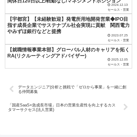
間休日120日以上/転勤なし/マネジメントポジション
2024.12.13
だ
セールス・営業
さ
【宇都宮】【未経験歓迎】発電所用地開発営業◆IPO目
い
指す成長企業でサステナブル社会実現に貢献 関西電力
やみずほ銀行などと提携
。
2023.07.25
セールス・営業
【就職情報事業本部】グローバル人材のキャリアを拓く
RA(リクルーティングアドバイザー)
2025.12.05
セールス・営業
データエンジニア|分析と挑戦で「ゼロから事業」を一緒に創
る仲間募集
「国産SaaS×急成長市場」日本の営業生産性を向上するカス
タマーサクセス(法人営業)