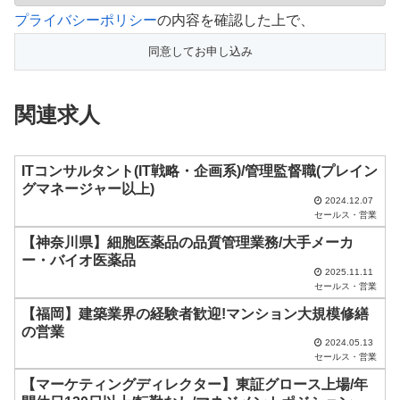
こ
プライバシーポリシー
の内容を確認した上で、
の
フ
ィ
関連求人
ー
ル
ド
ITコンサルタント(IT戦略・企画系)/管理監督職(プレイン
グマネージャー以上)
は
2024.12.07
セールス・営業
空
【神奈川県】細胞医薬品の品質管理業務/大手メーカ
の
ー・バイオ医薬品
ま
2025.11.11
セールス・営業
ま
【福岡】建築業界の経験者歓迎!マンション大規模修繕
に
の営業
し
2024.05.13
セールス・営業
て
【マーケティングディレクター】東証グロース上場/年
く