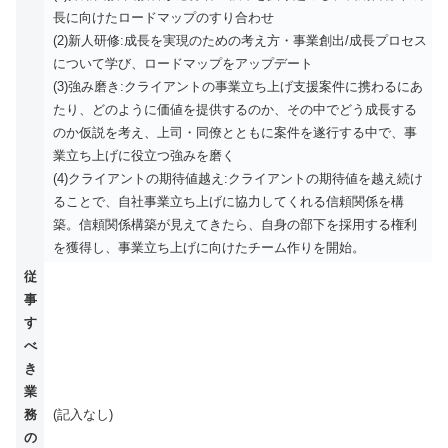
長に向けたロードマップのすり合わせ
(2)新人研修:成長を実現のための考え方・事業創出/成長プロセス
について学び、ロードマップをアップデート
(3)強み磨き:クライアントの事業立ち上げ支援案件に携わるにあ
たり、どのように価値を提供するのか、その中でどう成長する
のか仮説を考え、上司・同僚とともに案件を遂行する中で、事
業立ち上げに役立つ強みを磨く
(4)クライアントの期待値越え:クライアントの期待値を越え続け
ることで、自社事業立ち上げに協力してくれる信頼関係を構
築。信頼関係構築が見えてきたら、自身の部下を採用する権利
を獲得し、事業立ち上げに向けたチーム作りを開始。
従
事
す
べ
き
業
務
(記入なし)
の