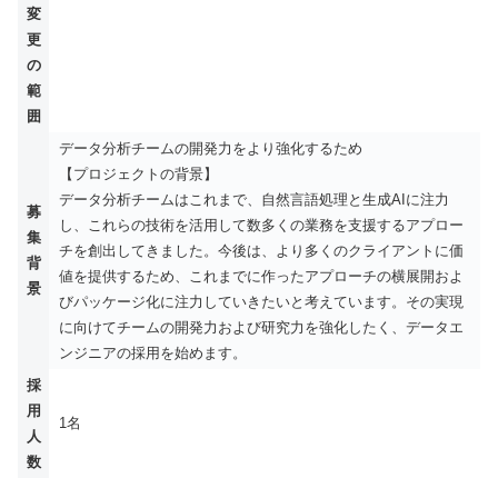
変
更
の
範
囲
データ分析チームの開発力をより強化するため
【プロジェクトの背景】
データ分析チームはこれまで、自然言語処理と生成AIに注力
募
し、これらの技術を活用して数多くの業務を支援するアプロー
集
チを創出してきました。今後は、より多くのクライアントに価
背
値を提供するため、これまでに作ったアプローチの横展開およ
景
びパッケージ化に注力していきたいと考えています。その実現
に向けてチームの開発力および研究力を強化したく、データエ
ンジニアの採用を始めます。
採
用
1名
人
数