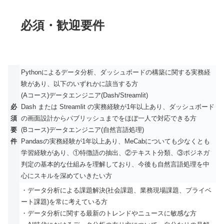
必須・歓迎要件
Pythonによるデータ分析、ダッシュボードの構築に関する実務経
験があり、以下のいずれかに該当する方
(Aコース)データエンジニア(Dash/Streamlit)
必
Dash または Streamlit の実務経験が1年以上あり、ダッシュボード
須
の画面設計からパブリッシュまでをほぼ一人で対応できる方
要
(Bコース)データエンジニア(自然言語処理)
件
Pandasの実務経験が1年以上あり、MeCabについても少なくとも
学習経験があり、①特徴語の抽出、②テキスト分類、③ポジネガ
判定の基本的な仕組みを理解しており、今後も自然言語処理を中
心にスキルを深めていきたい方
・データ分析による課題解決(社会課題、業務現場課題、プライベ
ート課題)を常に考えている方
・データ分析に関する最新のトレンドやニュースに敏感な方