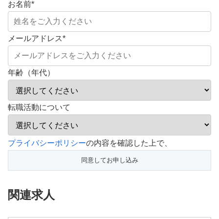
お名前
*
メールアドレス
*
年齢（年代）
転職活動について
こ
プライバシーポリシー
の内容を確認した上で、
の
フ
ィ
関連求人
ー
ル