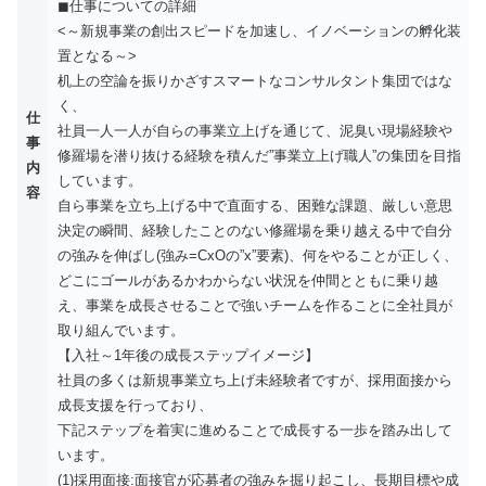
◼︎仕事についての詳細
<～新規事業の創出スピードを加速し、イノベーションの孵化装
置となる～>
机上の空論を振りかざすスマートなコンサルタント集団ではな
く、
仕
社員一人一人が自らの事業立上げを通じて、泥臭い現場経験や
事
修羅場を潜り抜ける経験を積んだ”事業立上げ職人”の集団を目指
内
しています。
容
自ら事業を立ち上げる中で直面する、困難な課題、厳しい意思
決定の瞬間、経験したことのない修羅場を乗り越える中で自分
の強みを伸ばし(強み=CxOの”x”要素)、何をやることが正しく、
どこにゴールがあるかわからない状況を仲間とともに乗り越
え、事業を成長させることで強いチームを作ることに全社員が
取り組んでいます。
【入社～1年後の成長ステップイメージ】
社員の多くは新規事業立ち上げ未経験者ですが、採用面接から
成長支援を行っており、
下記ステップを着実に進めることで成長する一歩を踏み出して
います。
(1)採用面接:面接官が応募者の強みを掘り起こし、長期目標や成