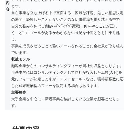
内
ます。
容
自ら事業を立ち上げる中で直面する、困難な課題、厳しい意思決定
の瞬間、経験したことがないことのない修羅場を乗り越える中で
自分の強みを伸ばし(強み=CxOの”x”要素)、何をやることが正し
く、どこにゴールがあるかわからない状況を仲間とともに乗り越
え、
事業を成長させることで強いチームを作ることに全社員が取り組ん
でいます。
収益モデル
顧客企業からのコンサルティングフィーが同社の収益となります。
※基本的にはコンサルティングとして同社が投入した工数(人月)を
元にフィーが決定しますが、テストセールスなど、獲得顧客数に応
じた成果報酬型のフィーを設定する場合もあります。
主要顧客
大手企業を中心に、新規事業を検討している企業が顧客となりま
す。