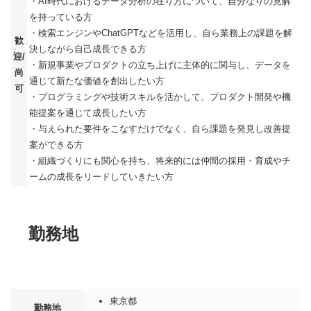
・AI時代におけるデータ分析の在り方について、自分なりの見解
を持っている方
・検索エンジンやChatGPTなどを活用し、自ら業務上の課題を解
歓
決しながら自己成長できる方
迎/
・新規事業やプロダクトの立ち上げに主体的に関与し、データを
尚
通じて新たな価値を創出したい方
可
・プログラミングや技術スキルを活かして、プロダクト開発や機
能提案を通じて成長したい方
・与えられた要件をこなすだけでなく、自ら課題を発見し改善提
案ができる方
・組織づくりにも関心を持ち、将来的には仲間の採用・育成やチ
ームの成長をリードしていきたい方
勤務地
東京都
勤務地