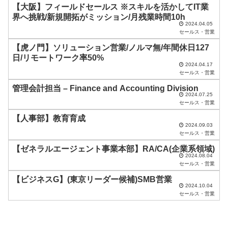
ド
【大阪】フィールドセールス ※スキルを活かしてIT業
界へ挑戦/新規開拓がミッション/月残業時間10h
は
2024.04.05
セールス・営業
空
【虎ノ門】ソリューション営業/ノルマ無/年間休日127
の
日/リモートワーク率50%
ま
2024.04.17
セールス・営業
ま
管理会計担当 – Finance and Accounting Division
に
2024.07.25
セールス・営業
し
【人事部】教育育成
て
2024.09.03
く
セールス・営業
だ
【ゼネラルエージェント事業本部】RA/CA(企業系領域)
2024.08.04
さ
セールス・営業
い
【ビジネスG】(東京リーダー候補)SMB営業
2024.10.04
。
セールス・営業