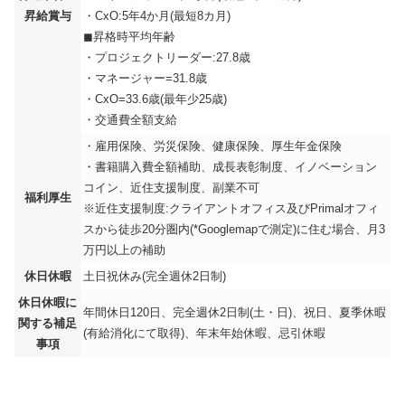
昇給賞与
・CxO:5年4か月(最短8カ月)
◼︎昇格時平均年齢
・プロジェクトリーダー:27.8歳
・マネージャー=31.8歳
・CxO=33.6歳(最年少25歳)
・交通費全額支給
・雇用保険、労災保険、健康保険、厚生年金保険
・書籍購入費全額補助、成長表彰制度、イノベーション
コイン、近住支援制度、副業不可
福利厚生
※近住支援制度:クライアントオフィス及びPrimalオフィ
スから徒歩20分圏内(*Googlemapで測定​)に住む場合、月3
万円以上の補助
休日休暇
土日祝休み(完全週休2日制)
休日休暇に
年間休日120日、完全週休2日制(土・日)、祝日、夏季休暇
関する補足
(有給消化にて取得)、年末年始休暇、忌引休暇
事項