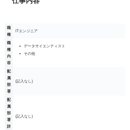
仕事内容
職
ITエンジニア
種
職
データサイエンティスト
種
その他
内
容
配
属
(記入なし)
部
署
配
属
部
(記入なし)
署
詳