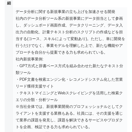
細
データ分析に関する新規事業の立ち上げを加速させる開発
社内のデータ分析ツール系の新規事業にデータ担当として参画
し、ダッシュボード画面作成、データクリーニング、データ入
出力の自動化、計量テキスト分析のスクリプトの作成などを担
当する(コース、スキルによって変動あり)。ただし、単に開発を
行うだけでなく、事業モデルを理解した上で、新たな機能やア
プローチを自分から提案できる力も求められている。
社内新規事業例:
・GPT方式と辞書ベース方式を組み合わせた新たなテキスト分
類ツール
・PDF文書を検索エンジン化・レコメンドシステム化した営業
リード獲得支援サイト
・テキストマイニングとWebスクレイピングを活用した検索ク
エリの分類・分析ツール
※当社全体では、新規事業開発のプロフェッショナルとしてク
ライアントを支援する業務もある。社員には、その支援を通じ
て業界の課題を発見し、課題を解決できるサービスやプロダク
トを企画、検証できる力も求められている。