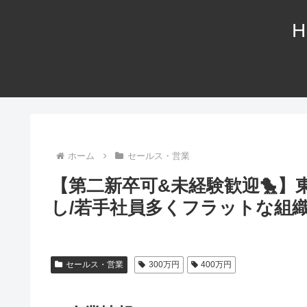
H
ホーム
セールス・営業
【第二新卒可&未経験歓迎🐤】
し/若手社員多くフラットな組織
セールス・営業
300万円
400万円