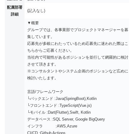
配属部署
(記入なし)
詳細
▼概要
グループでは、各事業部でプロジェクトマネージャーを募
集しています。
応募先が多岐にわたっているため応募先に迷われた際はこ
ちらからご応募ください。
当社内で可能性があるポジションを並行して網羅的に検討
させて頂きます。
※コンサルタントやシステム企画のポジションなど広めに
検討いたします。
言語/フレームワーク
└バックエンド :Java(SpringBoot),Kotlin
└フロントエンド :TypeScript(Vue.js)
└モバイル :Dart(Flutter),Swift, Kotlin
データベース :SQL Server, Google BigQuery
インフラ :AWS,Azure
CI/CD :Github Actions