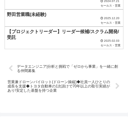
く
2024.07.21
セールス・営業
だ
野田営業職(未経験)
さ
2025.12.20
セールス・営業
い
【プロジェクトリーダー】リーダー候補/スクラム開発/
。
受託
2025.02.03
セールス・営業
データエンジニア|分析と挑戦で「ゼロから事業」を一緒に創
る仲間募集
営業兼ドローンパイロット(ドローン操縦)◆社員一人ひとりの
成長を支援◆トヨタ自動車の1次請けで70年以上の取引実績が
あり!安定した基盤を持つ企業