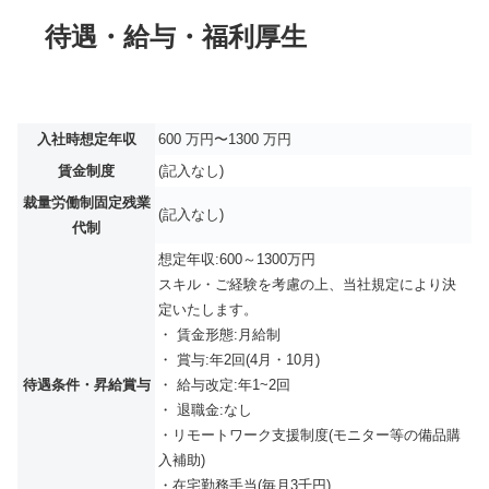
待遇・給与・福利厚生
入社時想定年収
600 万円〜1300 万円
賃金制度
(記入なし)
裁量労働制固定残業
(記入なし)
代制
想定年収:600～1300万円
スキル・ご経験を考慮の上、当社規定により決
定いたします。
・ 賃金形態:月給制
・ 賞与:年2回(4月・10月)
待遇条件・昇給賞与
・ 給与改定:年1~2回
・ 退職金:なし
・リモートワーク支援制度(モニター等の備品購
入補助)
・在宅勤務手当(毎月3千円)