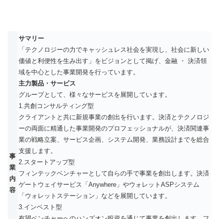
サマリー
「テクノロジーの力でキャッシュレス社会を実現し、社会に新しい
価値と利便性を生み出す」をビジョンとして掲げ、金融 ・ 決済領
域を中心とした事業開発を行っています。
主力製品・サービス
グループとして、様々なサービスを展開しています。
1.共創コンサルティング型
クライアントと共に新規事業の創出を行います。決済とテクノロジ
ーの両面に精通した事業開発のプロフェッショナルが、決済関連事
業の戦略立案、サービス企画、システム開発、業務設計までを総合
支援します。
事
2.スタートアップ型
業
フィンテックベンチャーとして自らの手で事業を創出します。決済
内
ゲートウェイサービス「Anywhere」やウォレットASPシステム
容
「ウォレットステーション」などを展開しています。
3.インベスト型
有望ベンチャーへのハンズオン投資を通じて事業を創出します。フ