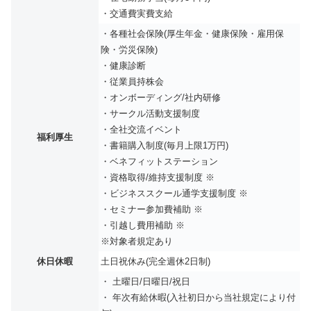
・交通費実費支給
・各種社会保険(厚生年金・健康保険・雇用保
険・労災保険)
・健康診断
・従業員持株会
・オンボーディング/社内研修
・サークル活動支援制度
・全社交流イベント
福利厚生
・書籍購入制度(毎月上限1万円)
・ベネフィットステーション
・資格取得/維持支援制度 ※
・ビジネススクール通学支援制度 ※
・セミナー参加費補助 ※
・引越し費用補助 ※
※対象者規定あり
休日休暇
土日祝休み(完全週休2日制)
・ 土曜日/日曜日/祝日
・ 年次有給休暇(入社初日から当社規定により付