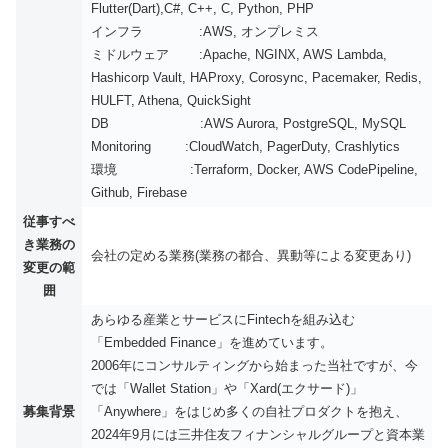
Flutter(Dart),C#, C++, C, Python, PHP
インフラ :AWS, オンプレミス
ミドルウェア :Apache, NGINX, AWS Lambda,
Hashicorp Vault, HAProxy, Corosync, Pacemaker, Redis,
HULFT, Athena, QuickSight
DB :AWS Aurora, PostgreSQL, MySQL
Monitoring :CloudWatch, PagerDuty, Crashlytics
環境 :Terraform, Docker, AWS CodePipeline,
Github, Firebase
従事すべ
き業務の
会社の定める業務(業務の都合、異動等による変更あり)
変更の範
囲
あらゆる産業とサービスにFintechを組み込む
「Embedded Finance」を進めています。
2006年にコンサルティングから始まった当社ですが、今
では「Wallet Station」や「Xard(エクサード)」
募集背景
「Anywhere」をはじめ多くの自社プロダクトを抱え、
2024年9月には三井住友フィナンシャルグループと資本業