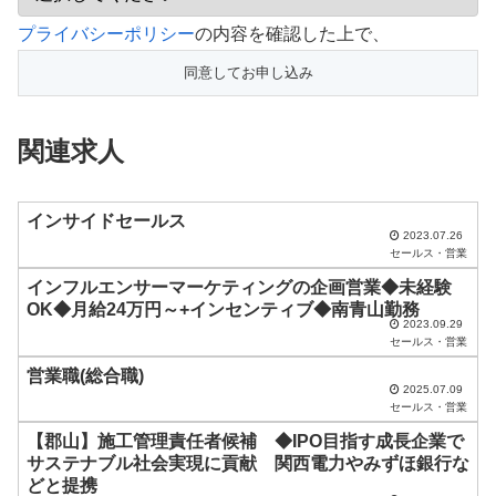
こ
プライバシーポリシー
の内容を確認した上で、
の
フ
ィ
関連求人
ー
ル
ド
インサイドセールス
2023.07.26
は
セールス・営業
空
インフルエンサーマーケティングの企画営業◆未経験
OK◆月給24万円～+インセンティブ◆南青山勤務
の
2023.09.29
ま
セールス・営業
ま
営業職(総合職)
2025.07.09
に
セールス・営業
し
【郡山】施工管理責任者候補 ◆IPO目指す成長企業で
サステナブル社会実現に貢献 関西電力やみずほ銀行な
て
どと提携