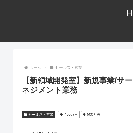
H
ホーム
セールス・営業
【新領域開発室】新規事業/サ
ネジメント業務
セールス・営業
400万円
500万円