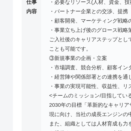
仕事
・必要なリソース(人材、資金、技
内容
・パートナー企業との交渉、提携
・顧客開発、マーケティング戦略
・事業立ち上げ後のグロース戦略
ご入社後のキャリアステップとし
ことも可能です。
③新規事業の企画・立案
・市場調査、競合分析、顧客イン
・経営陣や関係部署との連携を通
・事業の実現可能性、収益性、リ
<チームのミッション/目指してい
2030年の目標「革新的なキャリ
現に向け、当社の成長エンジンの
また、組織としては人材育成も力